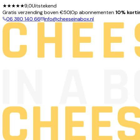
★★★★★
9,0
Uitstekend
Gratis verzending boven €50
|
Op abonnementen
10% korti
06 380 140 66
info@cheeseinabox.nl