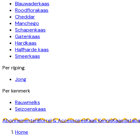
Blauwaderkaas
Roodflorakaas
Cheddar
Manchego
Schapenkaas
Gatenkaas
Hardkaas
Halfharde kaas
Smeerkaas
Per rijping
Jong
Per kenmerk
Rauwmelks
Seizoenskaas
Abonnementen
Borrel & Accessoires
Kaas Kennis
Kaasdatab
Home