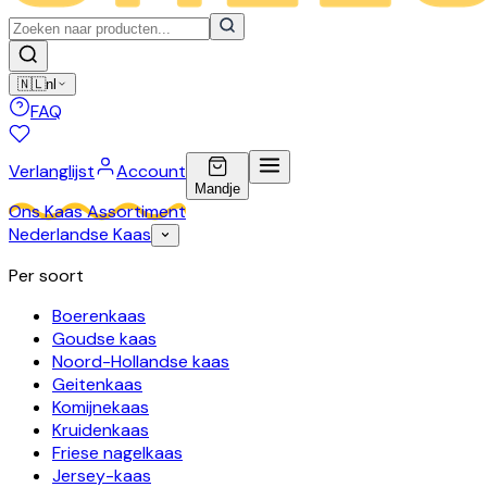
🇳🇱
nl
FAQ
Verlanglijst
Account
Mandje
Ons Kaas Assortiment
Nederlandse Kaas
Per soort
Boerenkaas
Goudse kaas
Noord-Hollandse kaas
Geitenkaas
Komijnekaas
Kruidenkaas
Friese nagelkaas
Jersey-kaas