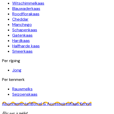
Witschimmelkaas
Blauwaderkaas
Roodflorakaas
Cheddar
Manchego
Schapenkaas
Gatenkaas
Hardkaas
Halfharde kaas
Smeerkaas
Per rijping
Jong
Per kenmerk
Rauwmelks
Seizoenskaas
Abonnementen
Borrel & Accessoires
Kaas Kennis
Alles over je pakket