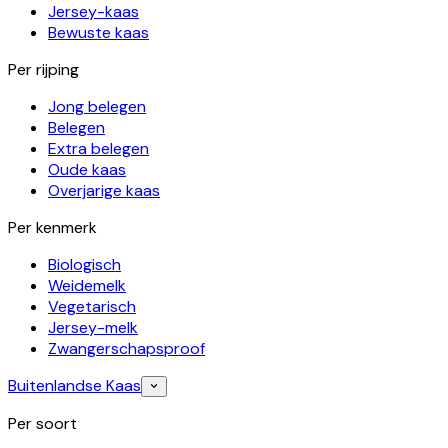
Jersey-kaas
Bewuste kaas
Per rijping
Jong belegen
Belegen
Extra belegen
Oude kaas
Overjarige kaas
Per kenmerk
Biologisch
Weidemelk
Vegetarisch
Jersey-melk
Zwangerschapsproof
Buitenlandse Kaas
Per soort