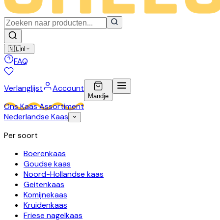
🇳🇱
nl
FAQ
Verlanglijst
Account
Mandje
Ons Kaas Assortiment
Nederlandse Kaas
Per soort
Boerenkaas
Goudse kaas
Noord-Hollandse kaas
Geitenkaas
Komijnekaas
Kruidenkaas
Friese nagelkaas