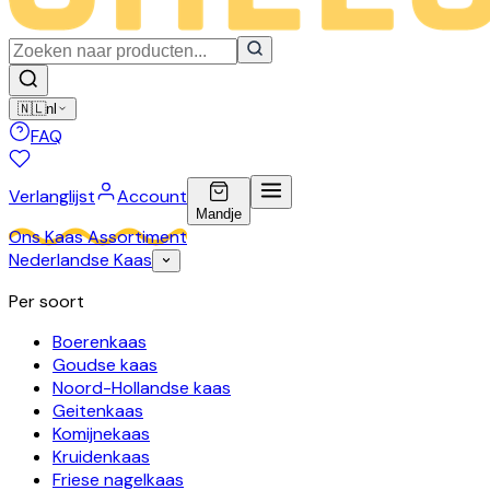
🇳🇱
nl
FAQ
Verlanglijst
Account
Mandje
Ons Kaas Assortiment
Nederlandse Kaas
Per soort
Boerenkaas
Goudse kaas
Noord-Hollandse kaas
Geitenkaas
Komijnekaas
Kruidenkaas
Friese nagelkaas