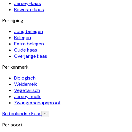
Jersey-kaas
Bewuste kaas
Per rijping
Jong belegen
Belegen
Extra belegen
Oude kaas
Overjarige kaas
Per kenmerk
Biologisch
Weidemelk
Vegetarisch
Jersey-melk
Zwangerschapsproof
Buitenlandse Kaas
Per soort