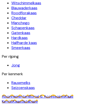
Witschimmelkaas
Blauwaderkaas
Roodflorakaas
Cheddar
Manchego
Schapenkaas
Gatenkaas
Hardkaas
Halfharde kaas
Smeerkaas
Per rijping
Jong
Per kenmerk
Rauwmelks
Seizoenskaas
Abonnementen
Borrel & Accessoires
Kaas
Kennis
Kaasdatabase