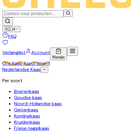
🇳🇱
nl
FAQ
Verlanglijst
Account
Mandje
Ons Kaas Assortiment
Nederlandse Kaas
Per soort
Boerenkaas
Goudse kaas
Noord-Hollandse kaas
Geitenkaas
Komijnekaas
Kruidenkaas
Friese nagelkaas