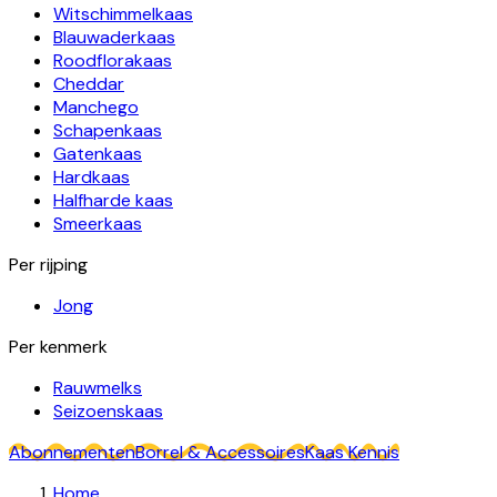
Witschimmelkaas
Blauwaderkaas
Roodflorakaas
Cheddar
Manchego
Schapenkaas
Gatenkaas
Hardkaas
Halfharde kaas
Smeerkaas
Per rijping
Jong
Per kenmerk
Rauwmelks
Seizoenskaas
Abonnementen
Borrel & Accessoires
Kaas Kennis
Home