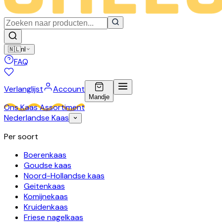
🇳🇱
nl
FAQ
Verlanglijst
Account
Mandje
Ons Kaas Assortiment
Nederlandse Kaas
Per soort
Boerenkaas
Goudse kaas
Noord-Hollandse kaas
Geitenkaas
Komijnekaas
Kruidenkaas
Friese nagelkaas