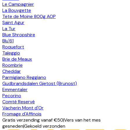
Le Campagnier
La Bouygette
Tete de Moine 800g AOP
Saint Agur
La Tur
Blue Shropshire
Blu'61
Roquefort
Taleggio
Brie de Meaux
Roombrie
Cheddar
Parmigiano Reggiano
Gudbrandsdalen Gjetost (Brunost)
Emmentaler
Pecorino
Comté Reservé
Vacherin Mont d'Or
Fromage d'Affinois
Gratis verzending vanaf €50
|
Vers van het mes
gesneden
|
Gekoeld verzonden