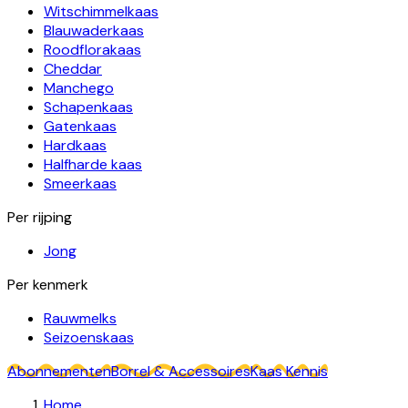
Witschimmelkaas
Blauwaderkaas
Roodflorakaas
Cheddar
Manchego
Schapenkaas
Gatenkaas
Hardkaas
Halfharde kaas
Smeerkaas
Per rijping
Jong
Per kenmerk
Rauwmelks
Seizoenskaas
Abonnementen
Borrel & Accessoires
Kaas Kennis
Home